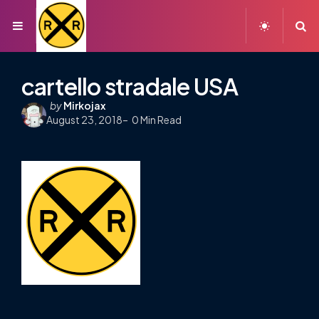
Menu
S
cartello stradale USA
Posted
by
Mirkojax
August 23, 2018
by
0
Min Read